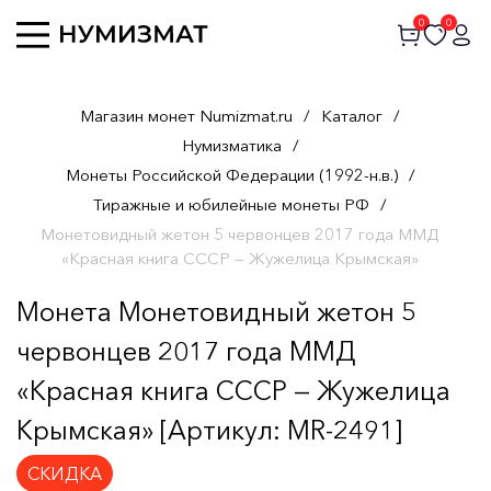
0
0
Магазин монет Numizmat.ru
/
Каталог
/
Нумизматика
/
Монеты Российской Федерации (1992-н.в.)
/
Тиражные и юбилейные монеты РФ
/
Монетовидный жетон 5 червонцев 2017 года ММД
«Красная книга СССР — Жужелица Крымская»
Монета Монетовидный жетон 5
червонцев 2017 года ММД
«Красная книга СССР — Жужелица
Крымская» [Артикул: MR-2491]
СКИДКА