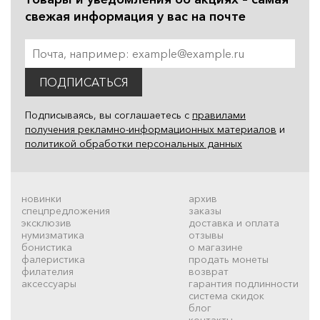
свежая информация у вас на почте
ПОДПИСАТЬСЯ
Подписываясь, вы соглашаетесь с
правилами
получения рекламно-информационных материалов
и
политикой обработки персональных данных
новинки
архив
спецпредложения
заказы
эксклюзив
доставка и оплата
нумизматика
отзывы
бонистика
о магазине
фалеристика
продать монеты
филателия
возврат
аксессуары
гарантия подлинности
система скидок
блог
контакты