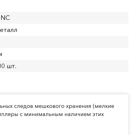
UNC
еталл
м
00 шт.
льных следов мешкового хранения (мелкие
емпляры с минимальным наличием этих