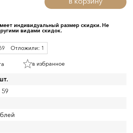
в корзину
меет индивидуальный размер скидки. Не
другими видами скидок.
69
Отложили:
1
в избранное
та
шт.
159
ублей