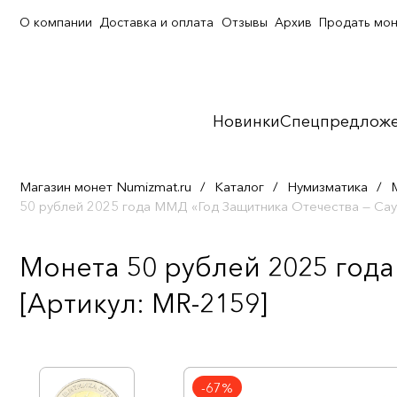
О компании
Доставка и оплата
Отзывы
Архив
Продать мо
Новинки
Спецпредлож
Магазин монет Numizmat.ru
/
Каталог
/
Нумизматика
/
50 рублей 2025 года ММД «Год Защитника Отечества — Са
Монета 50 рублей 2025 год
[Артикул: MR-2159]
-67%