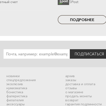
етный счет
5Post
ПОДРОБНЕЕ
ПОДПИСАТЬСЯ
новинки
архив
спецпредложения
заказы
эксклюзив
доставка и оплата
нумизматика
отзывы
бонистика
о магазине
фалеристика
продать монеты
филателия
возврат
аксессуары
гарантия подлинности