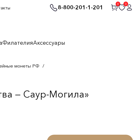
0
0
8-800-201-1-201
такты
а
Филателия
Аксессуары
ейные монеты РФ
/
тва — Саур-Могила»