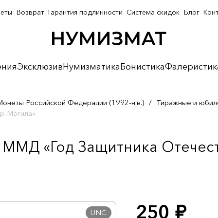
неты
Возврат
Гарантия подлинности
Система скидок
Блог
Кон
ения
Эксклюзив
Нумизматика
Бонистика
Фалеристик
Монеты Российской Федерации (1992-н.в.)
/
Тиражные и юбил
ур-Могила»
а ММД «Год Защитника Отечес
250
руб.
UNC