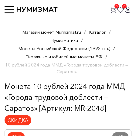
0
0
Магазин монет Numizmat.ru
/
Каталог
/
Нумизматика
/
Монеты Российской Федерации (1992-н.в.)
/
Тиражные и юбилейные монеты РФ
/
10 рублей 2024 года ММД «Города трудовой доблести —
Саратов»
Монета 10 рублей 2024 года ММД
«Города трудовой доблести —
Саратов» [Артикул: MR-2048]
СКИДКА