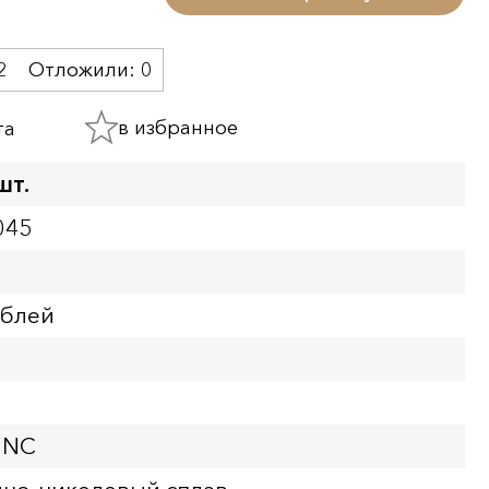
2
Отложили:
0
в избранное
та
шт.
045
ублей
UNC