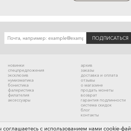
ПОДПИСАТЬСЯ
новинки
архив
спецпредложения
заказы
эксклюзив
доставка и оплата
нумизматика
отзывы
бонистика
о магазине
фалеристика
продать монеты
филателия
возврат
аксессуары
гарантия подлинности
система скидок
блог
контакты
 соглашаетесь с использованием нами cookie-фай