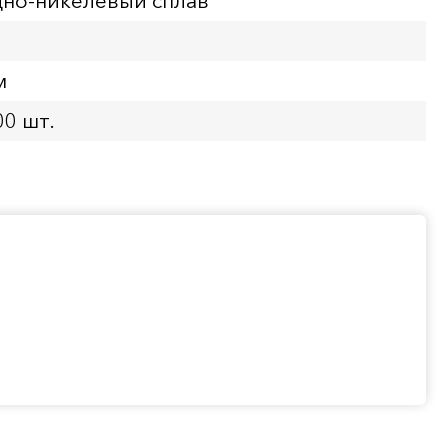
но-никелевый сплав
м
00 шт.