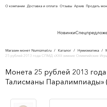
О компании
Доставка и оплата
Отзывы
Архив
Продать мо
Новинки
Спецпредлож
Магазин монет Numizmat.ru
/
Каталог
/
Нумизматика
/
25 рублей 2013 года СПМД «XXII зимние Олимпийские Игры
Монета 25 рублей 2013 год
Талисманы Паралимпиады» (в