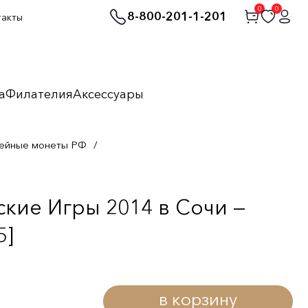
0
0
8-800-201-1-201
такты
а
Филателия
Аксессуары
ейные монеты РФ
/
кие Игры 2014 в Сочи —
5]
в корзину