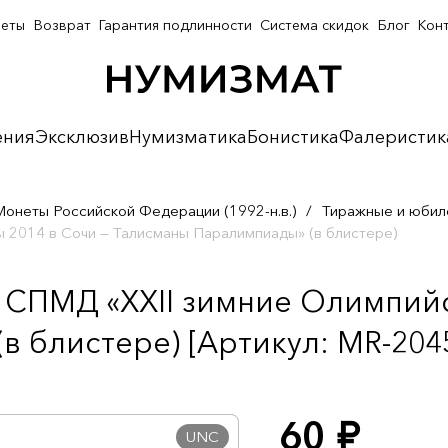
неты
Возврат
Гарантия подлинности
Система скидок
Блог
Кон
ения
Эксклюзив
Нумизматика
Бонистика
Фалеристик
Монеты Российской Федерации (1992-н.в.)
/
Тиражные и юбил
 2014 в Сочи — Талисманы Паралимпиады» (в блистере)
а СПМД «XXII зимние Олимпийс
 блистере) [Артикул: MR-204
60
руб.
UNC