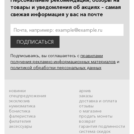
товары и уведомления об акциях – самая
свежая информация у вас на почте
ПОДПИСАТЬСЯ
Подписываясь, вы соглашаетесь с
правилами
получения рекламно-информационных материалов
и
политикой обработки персональных данных
новинки
архив
спецпредложения
заказы
эксклюзив
доставка и оплата
нумизматика
отзывы
бонистика
о магазине
фалеристика
продать монеты
филателия
возврат
аксессуары
гарантия подлинности
система скидок