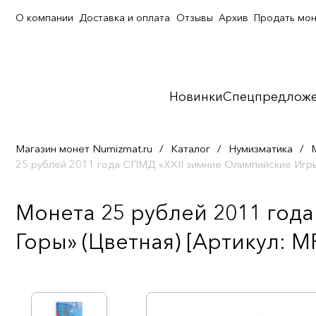
О компании
Доставка и оплата
Отзывы
Архив
Продать мо
Новинки
Спецпредлож
Магазин монет Numizmat.ru
/
Каталог
/
Нумизматика
/
25 рублей 2011 года СПМД «XXII зимние Олимпийские Игры
Монета 25 рублей 2011 год
Горы» (Цветная) [Артикул: M