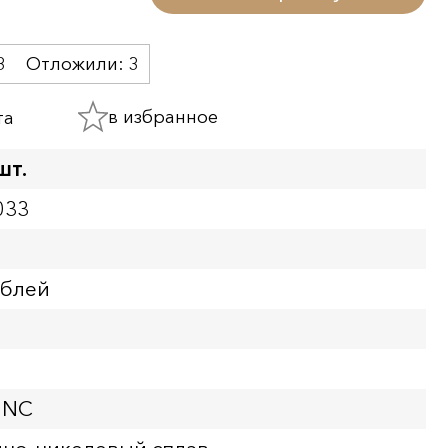
3
Отложили:
3
в избранное
та
шт.
033
ублей
UNC