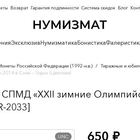
неты
Возврат
Гарантия подлинности
Система скидок
Блог
Кон
ения
Эксклюзив
Нумизматика
Бонистика
Фалеристик
Монеты Российской Федерации (1992-н.в.)
/
Тиражные и юбил
 2014 в Сочи — Горы» (Цветная)
а СПМД «XXII зимние Олимпийс
R-2033]
650
руб.
UNC