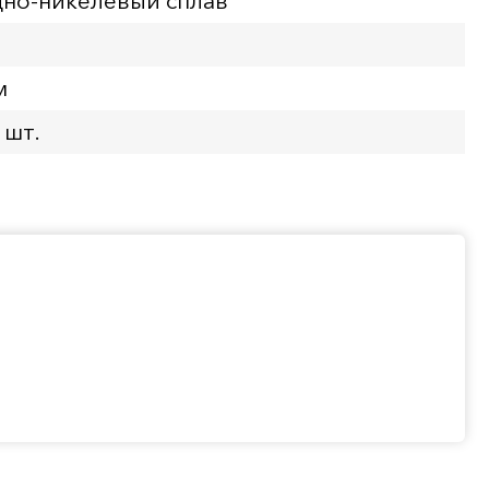
но-никелевый сплав
м
 шт.