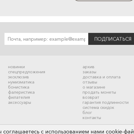
ПОДПИСАТЬСЯ
новинки
архив
спецпредложения
заказы
эксклюзив
доставка и оплата
нумизматика
отзывы
бонистика
о магазине
фалеристика
продать монеты
филателия
возврат
аксессуары
гарантия подлинности
система скидок
блог
контакты
 соглашаетесь с использованием нами cookie-фай