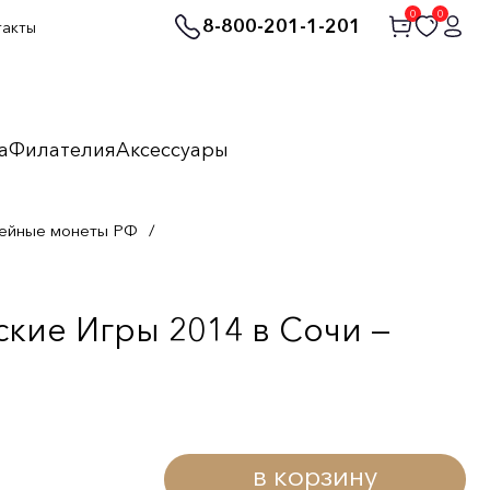
0
0
8-800-201-1-201
такты
а
Филателия
Аксессуары
ейные монеты РФ
/
кие Игры 2014 в Сочи —
в корзину