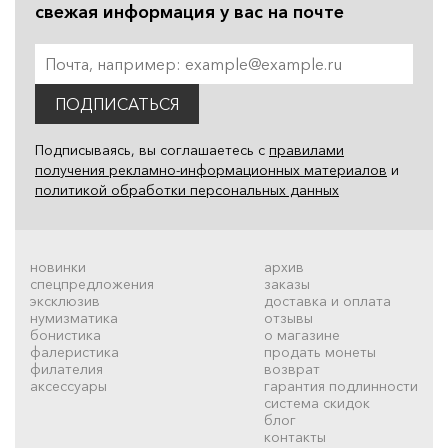
свежая информация у вас на почте
ПОДПИСАТЬСЯ
Подписываясь, вы соглашаетесь с
правилами
получения рекламно-информационных материалов
и
политикой обработки персональных данных
новинки
архив
спецпредложения
заказы
эксклюзив
доставка и оплата
нумизматика
отзывы
бонистика
о магазине
фалеристика
продать монеты
филателия
возврат
аксессуары
гарантия подлинности
система скидок
блог
контакты