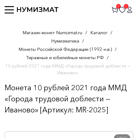
0
0
Магазин монет Numizmat.ru
/
Каталог
/
Нумизматика
/
Монеты Российской Федерации (1992-н.в.)
/
Тиражные и юбилейные монеты РФ
/
10 рублей 2021 года ММД «Города трудовой доблести —
Иваново»
Монета 10 рублей 2021 года ММД
«Города трудовой доблести —
Иваново» [Артикул: MR-2025]