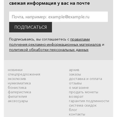
свежая информация у вас на почте
ПОДПИСАТЬСЯ
Подписываясь, вы соглашаетесь с
правилами
получения рекламно-информационных материалов
и
политикой обработки персональных данных
новинки
архив
спецпредложения
заказы
эксклюзив
доставка и оплата
нумизматика
отзывы
бонистика
о магазине
фалеристика
продать монеты
филателия
возврат
аксессуары
гарантия подлинности
система скидок
блог
контакты