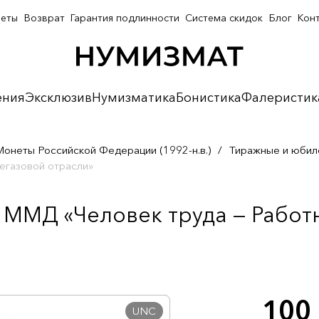
неты
Возврат
Гарантия подлинности
Система скидок
Блог
Кон
ения
Эксклюзив
Нумизматика
Бонистика
Фалеристик
Монеты Российской Федерации (1992-н.в.)
/
Тиражные и юбил
егазовой отрасли»
 ММД «Человек труда — Работ
100
UNC