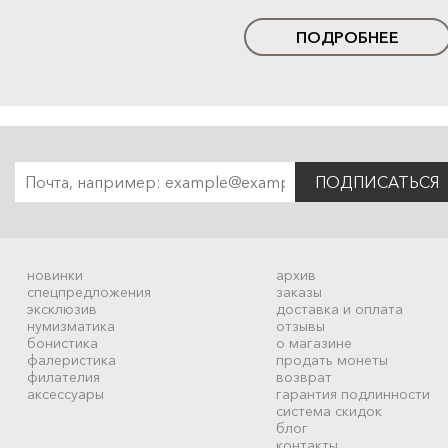
ПОДРОБНЕЕ
ПОДПИСАТЬСЯ
новинки
архив
спецпредложения
заказы
эксклюзив
доставка и оплата
нумизматика
отзывы
бонистика
о магазине
фалеристика
продать монеты
филателия
возврат
аксессуары
гарантия подлинности
система скидок
блог
контакты