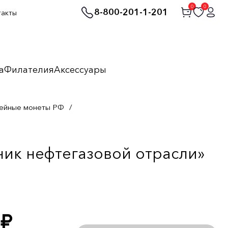
0
0
8-800-201-1-201
такты
а
Филателия
Аксессуары
ейные монеты РФ
/
ник нефтегазовой отрасли»
руб.