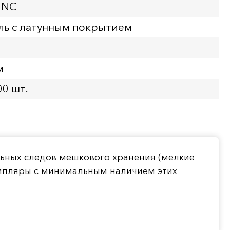
UNC
ль с латунным покрытием
м
00 шт.
льных следов мешкового хранения (мелкие
емпляры с минимальным наличием этих