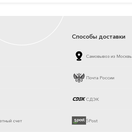
Способы доставки
Самовывоз из Москв
Почта России
СДЭК
етный счет
5Post