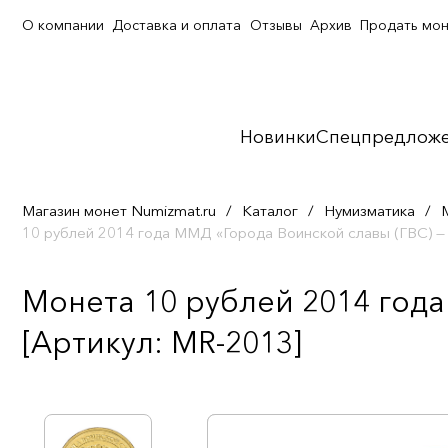
О компании
Доставка и оплата
Отзывы
Архив
Продать мо
Новинки
Спецпредлож
Магазин монет Numizmat.ru
/
Каталог
/
Нумизматика
/
10 рублей 2014 года ММД «Города Воинской славы (ГВС) —
Монета 10 рублей 2014 года
[Артикул: MR-2013]