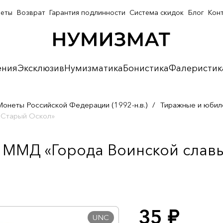
неты
Возврат
Гарантия подлинности
Система скидок
Блог
Кон
ения
Эксклюзив
Нумизматика
Бонистика
Фалеристик
Монеты Российской Федерации (1992-н.в.)
/
Тиражные и юбил
 Старый Оскол»
 ММД «Города Воинской славы
35
руб.
UNC