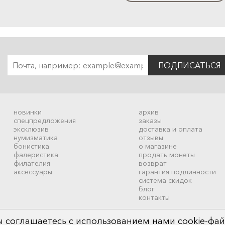
ПОДПИСАТЬСЯ
новинки
архив
спецпредложения
заказы
эксклюзив
доставка и оплата
нумизматика
отзывы
бонистика
о магазине
фалеристика
продать монеты
филателия
возврат
аксессуары
гарантия подлинности
система скидок
блог
контакты
 соглашаетесь с использованием нами cookie-фай