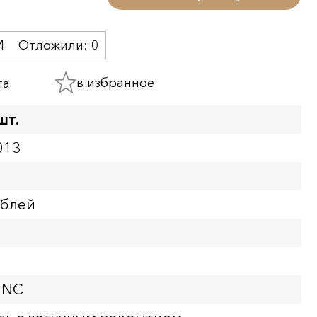
4
Отложили:
0
в избранное
та
шт.
013
ублей
UNC