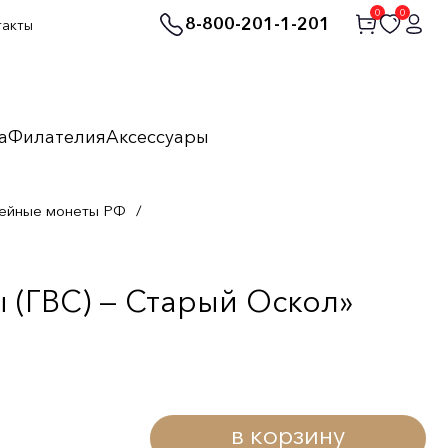
0
0
8-800-201-1-201
такты
а
Филателия
Аксессуары
ейные монеты РФ
/
 (ГВС) — Старый Оскол»
в корзину