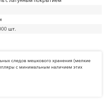
ль с латунным покрытием
м
000 шт.
льных следов мешкового хранения (мелкие
емпляры с минимальным наличием этих