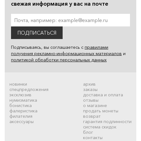
свежая информация у вас на почте
ПОДПИСАТЬСЯ
Подписываясь, вы соглашаетесь с
правилами
получения рекламно-информационных материалов
и
политикой обработки персональных данных
новинки
архив
спецпредложения
заказы
эксклюзив
доставка и оплата
нумизматика
отзывы
бонистика
о магазине
фалеристика
продать монеты
филателия
возврат
аксессуары
гарантия подлинности
система скидок
блог
контакты