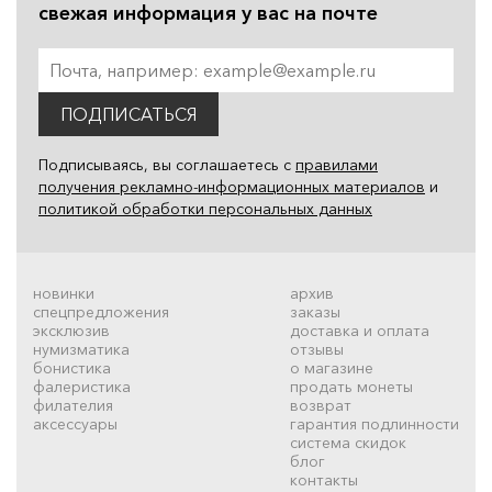
свежая информация у вас на почте
ПОДПИСАТЬСЯ
Подписываясь, вы соглашаетесь с
правилами
получения рекламно-информационных материалов
и
политикой обработки персональных данных
новинки
архив
спецпредложения
заказы
эксклюзив
доставка и оплата
нумизматика
отзывы
бонистика
о магазине
фалеристика
продать монеты
филателия
возврат
аксессуары
гарантия подлинности
система скидок
блог
контакты