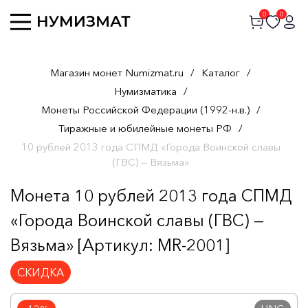
0
0
Магазин монет Numizmat.ru
/
Каталог
/
Нумизматика
/
Монеты Российской Федерации (1992-н.в.)
/
Тиражные и юбилейные монеты РФ
/
10 рублей 2013 года СПМД «Города Воинской славы
(ГВС) — Вязьма»
Монета 10 рублей 2013 года СПМД
«Города Воинской славы (ГВС) —
Вязьма» [Артикул: MR-2001]
СКИДКА