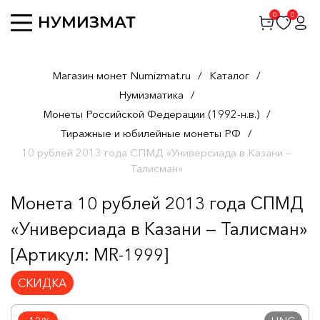
0
0
Магазин монет Numizmat.ru
/
Каталог
/
Нумизматика
/
Монеты Российской Федерации (1992-н.в.)
/
Тиражные и юбилейные монеты РФ
/
10 рублей 2013 года СПМД «Универсиада в Казани —
Талисман»
Монета 10 рублей 2013 года СПМД
«Универсиада в Казани — Талисман»
[Артикул: MR-1999]
СКИДКА