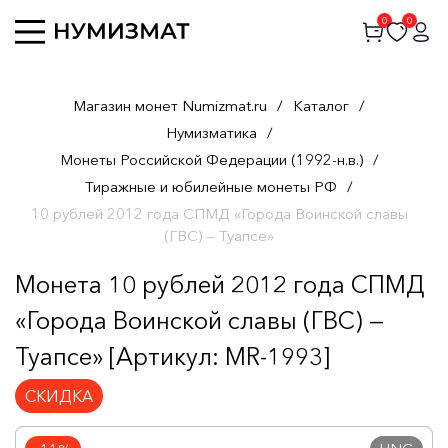
0
0
Магазин монет Numizmat.ru
/
Каталог
/
Нумизматика
/
Монеты Российской Федерации (1992-н.в.)
/
Тиражные и юбилейные монеты РФ
/
10 рублей 2012 года СПМД «Города Воинской славы
(ГВС) — Туапсе»
Монета 10 рублей 2012 года СПМД
«Города Воинской славы (ГВС) —
Туапсе» [Артикул: MR-1993]
СКИДКА