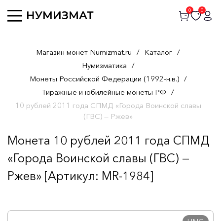
0
0
Магазин монет Numizmat.ru
/
Каталог
/
Нумизматика
/
Монеты Российской Федерации (1992-н.в.)
/
Тиражные и юбилейные монеты РФ
/
10 рублей 2011 года СПМД «Города Воинской славы
(ГВС) — Ржев»
Монета 10 рублей 2011 года СПМД
«Города Воинской славы (ГВС) —
Ржев» [Артикул: MR-1984]