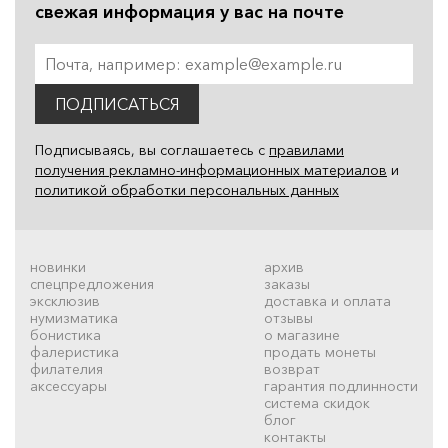
свежая информация у вас на почте
ПОДПИСАТЬСЯ
Подписываясь, вы соглашаетесь с
правилами
получения рекламно-информационных материалов
и
политикой обработки персональных данных
новинки
архив
спецпредложения
заказы
эксклюзив
доставка и оплата
нумизматика
отзывы
бонистика
о магазине
фалеристика
продать монеты
филателия
возврат
аксессуары
гарантия подлинности
система скидок
блог
контакты