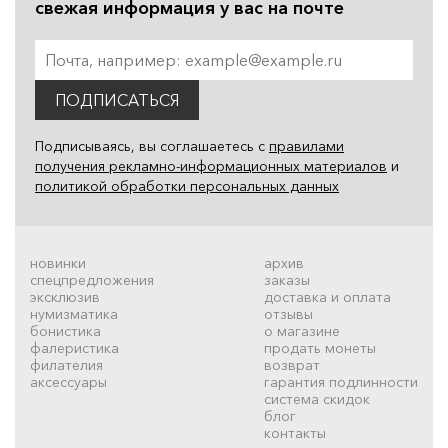
свежая информация у вас на почте
ПОДПИСАТЬСЯ
Подписываясь, вы соглашаетесь с
правилами
получения рекламно-информационных материалов
и
политикой обработки персональных данных
новинки
архив
спецпредложения
заказы
эксклюзив
доставка и оплата
нумизматика
отзывы
бонистика
о магазине
фалеристика
продать монеты
филателия
возврат
аксессуары
гарантия подлинности
система скидок
блог
контакты