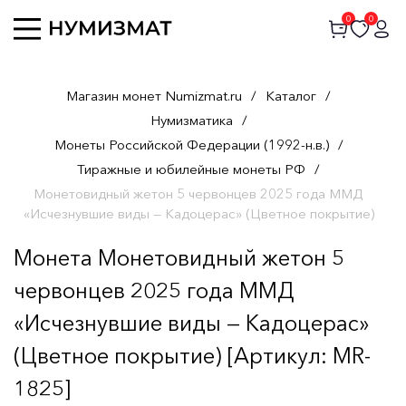
0
0
Магазин монет Numizmat.ru
/
Каталог
/
Нумизматика
/
Монеты Российской Федерации (1992-н.в.)
/
Тиражные и юбилейные монеты РФ
/
Монетовидный жетон 5 червонцев 2025 года ММД
«Исчезнувшие виды — Кадоцерас» (Цветное покрытие)
Монета Монетовидный жетон 5
червонцев 2025 года ММД
«Исчезнувшие виды — Кадоцерас»
(Цветное покрытие) [Артикул: MR-
1825]