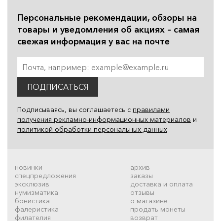
Персональные рекомендации, обзоры на
товары и уведомления об акциях – самая
свежая информация у вас на почте
ПОДПИСАТЬСЯ
Подписываясь, вы соглашаетесь с
правилами
получения рекламно-информационных материалов
и
политикой обработки персональных данных
новинки
архив
спецпредложения
заказы
эксклюзив
доставка и оплата
нумизматика
отзывы
бонистика
о магазине
фалеристика
продать монеты
филателия
возврат