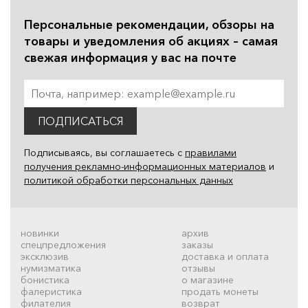
Персональные рекомендации, обзоры на
товары и уведомления об акциях – самая
свежая информация у вас на почте
ПОДПИСАТЬСЯ
Подписываясь, вы соглашаетесь с
правилами
получения рекламно-информационных материалов
и
политикой обработки персональных данных
новинки
архив
спецпредложения
заказы
эксклюзив
доставка и оплата
нумизматика
отзывы
бонистика
о магазине
фалеристика
продать монеты
филателия
возврат