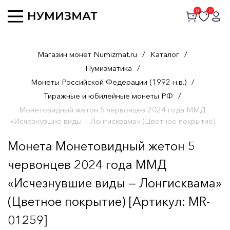
0
0
Магазин монет Numizmat.ru
/
Каталог
/
Нумизматика
/
Монеты Российской Федерации (1992-н.в.)
/
Тиражные и юбилейные монеты РФ
/
Монетовидный жетон 5 червонцев 2024 года ММД
«Исчезнувшие виды — Лонгисквама» (Цветное покрытие)
Монета Монетовидный жетон 5
червонцев 2024 года ММД
«Исчезнувшие виды — Лонгисквама»
(Цветное покрытие) [Артикул: MR-
01259]