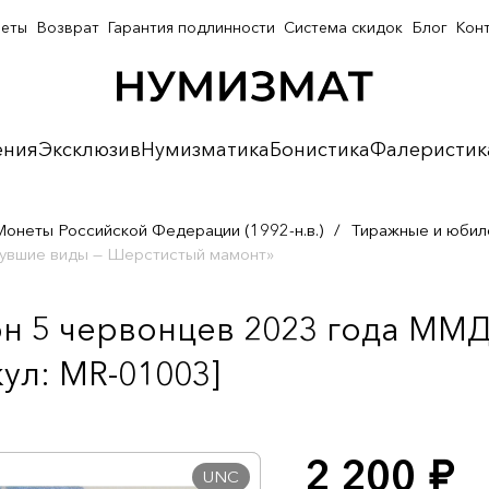
неты
Возврат
Гарантия подлинности
Система скидок
Блог
Кон
ения
Эксклюзив
Нумизматика
Бонистика
Фалеристик
Монеты Российской Федерации (1992-н.в.)
/
Тиражные и юбил
увшие виды — Шерстистый мамонт»
 5 червонцев 2023 года ММД
ул: MR-01003]
2 200
руб.
UNC