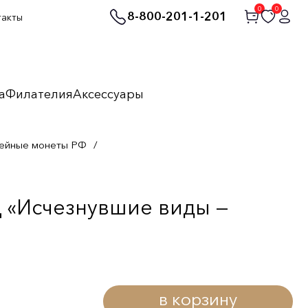
0
0
8-800-201-1-201
такты
а
Филателия
Аксессуары
ейные монеты РФ
/
 «Исчезнувшие виды —
в корзину