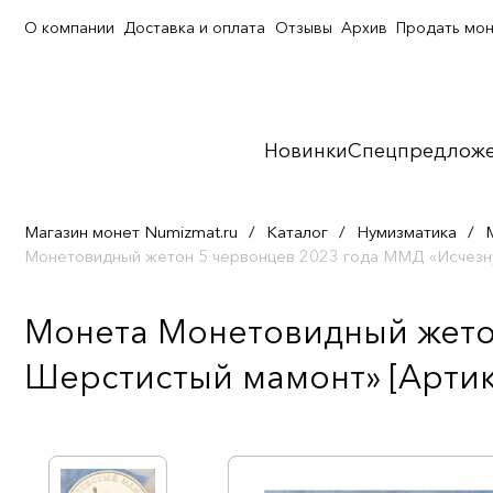
О компании
Доставка и оплата
Отзывы
Архив
Продать мо
Новинки
Спецпредлож
Магазин монет Numizmat.ru
/
Каталог
/
Нумизматика
/
Монетовидный жетон 5 червонцев 2023 года ММД «Исчезн
Монета Монетовидный жетон
Шерстистый мамонт» [Артик