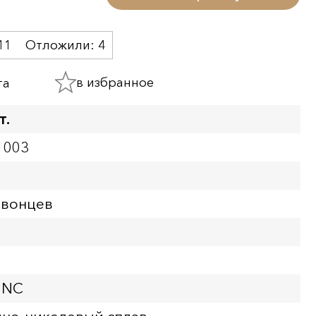
11
Отложили:
4
в избранное
та
т.
1003
рвонцев
UNC