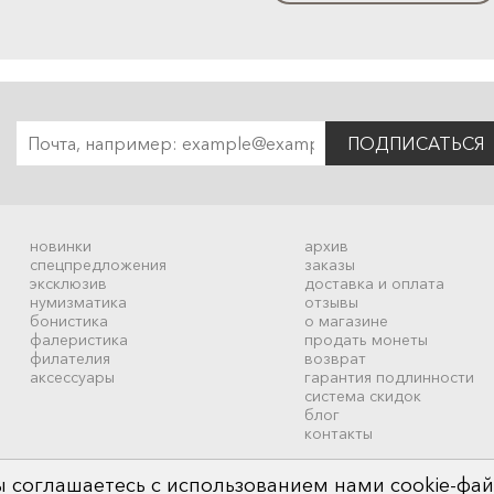
ПОДПИСАТЬСЯ
новинки
архив
спецпредложения
заказы
эксклюзив
доставка и оплата
нумизматика
отзывы
бонистика
о магазине
фалеристика
продать монеты
филателия
возврат
аксессуары
гарантия подлинности
система скидок
блог
контакты
 соглашаетесь с использованием нами cookie-фай