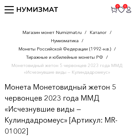
0
0
Магазин монет Numizmat.ru
/
Каталог
/
Нумизматика
/
Монеты Российской Федерации (1992-н.в.)
/
Тиражные и юбилейные монеты РФ
/
Монетовидный жетон 5 червонцев 2023 года ММД
«Исчезнувшие виды — Кулиндадромеус»
Монета Монетовидный жетон 5
червонцев 2023 года ММД
«Исчезнувшие виды —
Кулиндадромеус» [Артикул: MR-
01002]