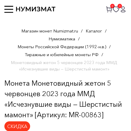
0
0
Магазин монет Numizmat.ru
/
Каталог
/
Нумизматика
/
Монеты Российской Федерации (1992-н.в.)
/
Тиражные и юбилейные монеты РФ
/
Монетовидный жетон 5 червонцев 2023 года ММД
«Исчезнувшие виды — Шерстистый мамонт»
Монета Монетовидный жетон 5
червонцев 2023 года ММД
«Исчезнувшие виды — Шерстистый
мамонт» [Артикул: MR-00863]
СКИДКА