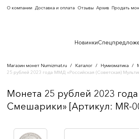
О компании
Доставка и оплата
Отзывы
Архив
Продать мо
Новинки
Спецпредлож
Магазин монет Numizmat.ru
/
Каталог
/
Нумизматика
/
25 рублей 2023 года ММД «Российская (Советская) Мульт
Монета 25 рублей 2023 года
Смешарики» [Артикул: MR-0