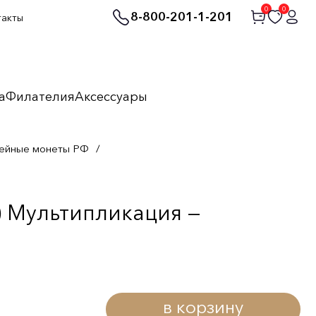
0
0
8-800-201-1-201
такты
а
Филателия
Аксессуары
ейные монеты РФ
/
) Мультипликация —
в корзину