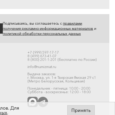
Подписываясь, вы соглашаетесь с
правилами
получения рекламно-информационных материалов
и
политикой обработки персональных данных
+7 (999) 597-17-17
8 (499) 673-41-07
8 (800) 201-1-201 (бесплатно по России)
info@numizmat.ru
Выдача заказов:
г. Москва, ул. 1-я Тверская-Ямская 29 с1
(Метро Белорусская, Кольцевая)
Понедельник - пятница: 10:00 - 20:00
Суббота - воскресенье: 12:00 - 18:00
лов. Для
Принять
ных
.