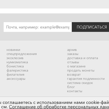
ПОДПИСАТЬСЯ
новинки
архив
спецпредложения
заказы
эксклюзив
доставка и оплата
нумизматика
отзывы
бонистика
о магазине
фалеристика
продать монеты
филателия
возврат
аксессуары
гарантия подлинности
система скидок
блог
контакты
 соглашаетесь с использованием нами cookie-фай
 см.
Соглашение об обработке персональных дан