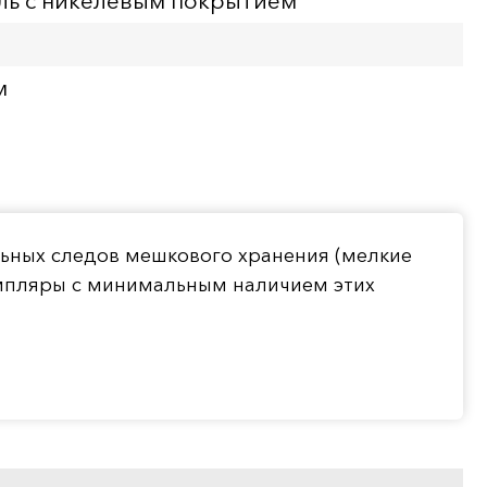
ль с никелевым покрытием
м
льных следов мешкового хранения (мелкие
емпляры с минимальным наличием этих