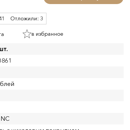
41
Отложили:
3
в избранное
та
шт.
0861
ублей
UNC