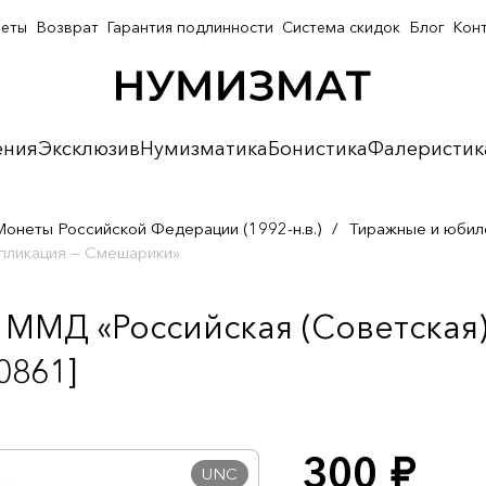
неты
Возврат
Гарантия подлинности
Система скидок
Блог
Кон
ения
Эксклюзив
Нумизматика
Бонистика
Фалеристик
Монеты Российской Федерации (1992-н.в.)
/
Тиражные и юбил
ипликация — Смешарики»
 ММД «Российская (Советская
0861]
300
руб.
UNC