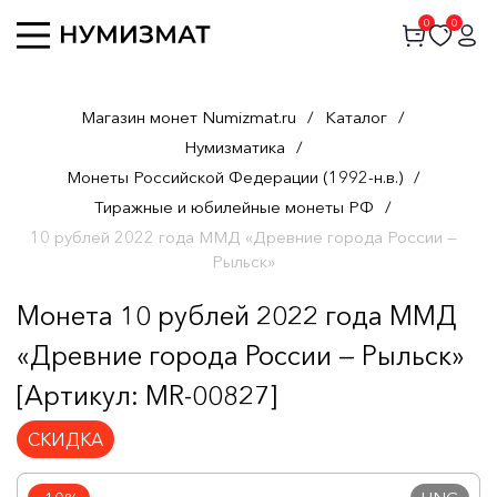
0
0
Магазин монет Numizmat.ru
/
Каталог
/
Нумизматика
/
Монеты Российской Федерации (1992-н.в.)
/
Тиражные и юбилейные монеты РФ
/
10 рублей 2022 года ММД «Древние города России —
Рыльск»
Монета 10 рублей 2022 года ММД
«Древние города России — Рыльск»
[Артикул: MR-00827]
СКИДКА