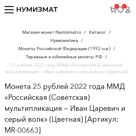
0
0
Магазин монет Numizmat.ru
/
Каталог
/
Нумизматика
/
Монеты Российской Федерации (1992-н.в.)
/
Тиражные и юбилейные монеты РФ
/
25 рублей 2022 года ММД «Российская (Советская)
мультипликация — Иван Царевич и серый волк» (Цветная)
Монета 25 рублей 2022 года ММД
«Российская (Советская)
мультипликация — Иван Царевич и
серый волк» (Цветная) [Артикул:
MR-00663]