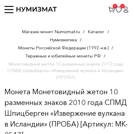
0
0
Магазин монет Numizmat.ru
/
Каталог
/
Нумизматика
/
Монеты Российской Федерации (1992-н.в.)
/
Тиражные и юбилейные монеты РФ
/
Монетовидный жетон 10 разменных знаков 2010 года
СПМД Шпицберген «Извержение вулкана в Исландии»
(ПРОБА)
Монета Монетовидный жетон 10
разменных знаков 2010 года СПМД
Шпицберген «Извержение вулкана
в Исландии» (ПРОБА) [Артикул: MK-