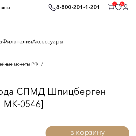
0
0
8-800-201-1-201
такты
а
Филателия
Аксессуары
ейные монеты РФ
/
 года СПМД Шпицберген
 MK-0546]
в корзину