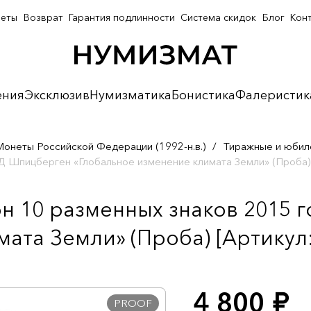
неты
Возврат
Гарантия подлинности
Система скидок
Блог
Кон
ения
Эксклюзив
Нумизматика
Бонистика
Фалеристик
Монеты Российской Федерации (1992-н.в.)
/
Тиражные и юбил
 Шпицберген «Глобальное изменение климата Земли» (Проба)
н 10 разменных знаков 2015
ата Земли» (Проба) [Артикул:
4 800
руб.
PROOF