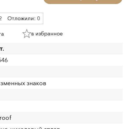
2
Отложили:
0
в избранное
та
т.
546
азменных знаков
roof