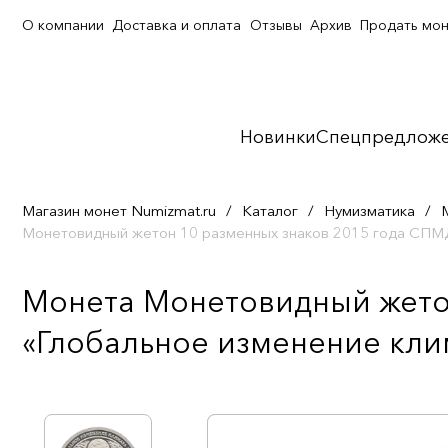
О компании
Доставка и оплата
Отзывы
Архив
Продать мо
Новинки
Спецпредлож
Магазин монет Numizmat.ru
/
Каталог
/
Нумизматика
/
Монетовидный жетон 10 разменных знаков 2015 года СПМД
Монета Монетовидный жето
«Глобальное изменение клим