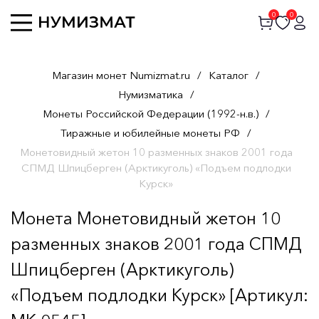
0
0
Магазин монет Numizmat.ru
/
Каталог
/
Нумизматика
/
Монеты Российской Федерации (1992-н.в.)
/
Тиражные и юбилейные монеты РФ
/
Монетовидный жетон 10 разменных знаков 2001 года
СПМД Шпицберген (Арктикуголь) «Подъем подлодки
Курск»
Монета Монетовидный жетон 10
разменных знаков 2001 года СПМД
Шпицберген (Арктикуголь)
«Подъем подлодки Курск» [Артикул: