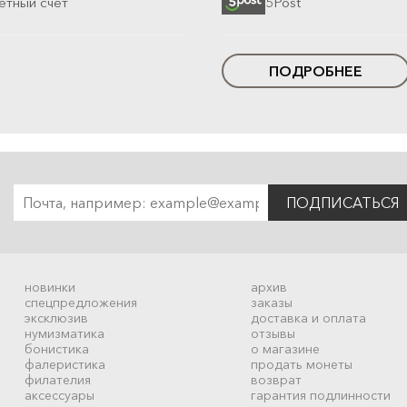
етный счет
5Post
ПОДРОБНЕЕ
ПОДПИСАТЬСЯ
новинки
архив
спецпредложения
заказы
эксклюзив
доставка и оплата
нумизматика
отзывы
бонистика
о магазине
фалеристика
продать монеты
филателия
возврат
аксессуары
гарантия подлинности