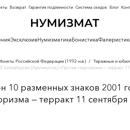
неты
Возврат
Гарантия подлинности
Система скидок
Блог
Кон
ения
Эксклюзив
Нумизматика
Бонистика
Фалеристик
Монеты Российской Федерации (1992-н.в.)
/
Тиражные и юбил
 Шпицберген (Арктикуголь) «Против терроризма — терракт 11
н 10 разменных знаков 2001
оризма — терракт 11 сентября