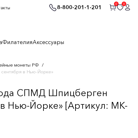
0
0
8-800-201-1-201
такты
а
Филателия
Аксессуары
ейные монеты РФ
/
 сентября в Нью-Йорке»
 года СПМД Шпицберген
 в Нью-Йорке» [Артикул: MK-