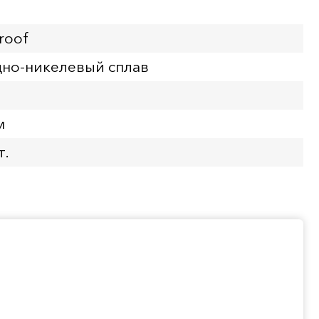
roof
но-никелевый сплав
м
т.