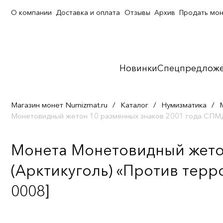
О компании
Доставка и оплата
Отзывы
Архив
Продать мо
Новинки
Спецпредлож
Магазин монет Numizmat.ru
/
Каталог
/
Нумизматика
/
Монетовидный жетон 10 разменных знаков 2001 года СПМД
Монета Монетовидный жето
(Арктикуголь) «Против терр
0008]