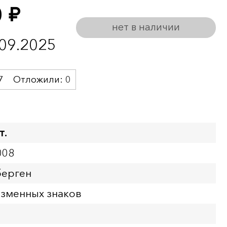
0
руб.
нет в наличии
.09.2025
7
Отложили:
0
т.
008
берген
азменных знаков