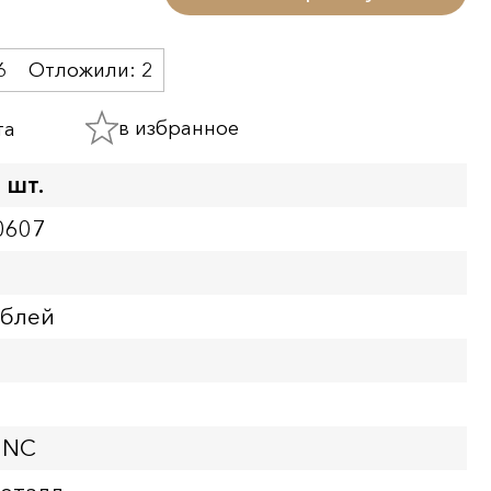
6
Отложили:
2
в избранное
та
 шт.
0607
ублей
UNC