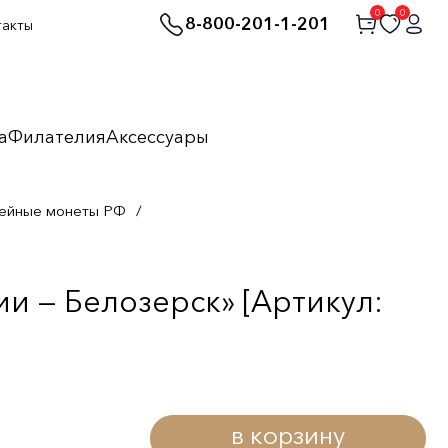
0
0
8-800-201-1-201
такты
а
Филателия
Аксессуары
ейные монеты РФ
/
и — Белозерск» [Артикул:
в корзину