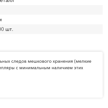
еталл
м
00 шт.
льных следов мешкового хранения (мелкие
емпляры с минимальным наличием этих