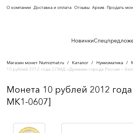
О компании
Доставка и оплата
Отзывы
Архив
Продать мо
Новинки
Спецпредлож
Магазин монет Numizmat.ru
/
Каталог
/
Нумизматика
/
10 рублей 2012 года СПМД «Древние города России — Бел
Монета 10 рублей 2012 года
MK1-0607]