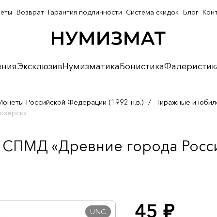
неты
Возврат
Гарантия подлинности
Система скидок
Блог
Кон
ения
Эксклюзив
Нумизматика
Бонистика
Фалеристик
Монеты Российской Федерации (1992-н.в.)
/
Тиражные и юбил
озерск»
 СПМД «Древние города Росси
45
руб.
UNC