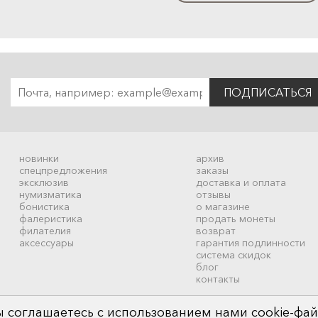
ПОДПИСАТЬСЯ
новинки
архив
спецпредложения
заказы
эксклюзив
доставка и оплата
нумизматика
отзывы
бонистика
о магазине
фалеристика
продать монеты
филателия
возврат
аксессуары
гарантия подлинности
система скидок
блог
контакты
 соглашаетесь с использованием нами cookie-фай