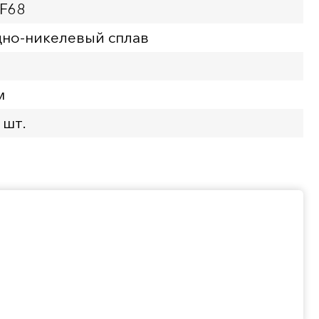
PF68
но-никелевый сплав
м
 шт.