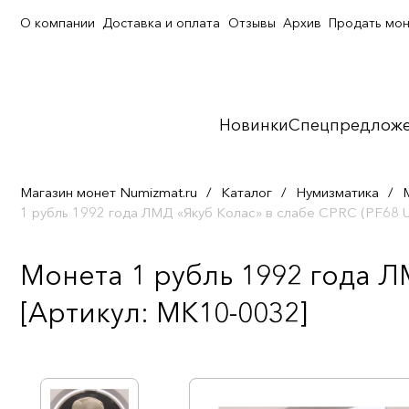
О компании
Доставка и оплата
Отзывы
Архив
Продать мо
Новинки
Спецпредлож
Магазин монет Numizmat.ru
/
Каталог
/
Нумизматика
/
1 рубль 1992 года ЛМД «Якуб Колас» в слабе CPRC (PF6
Монета 1 рубль 1992 года Л
[Артикул: MK10-0032]