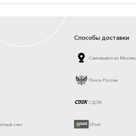
Способы доставки
Самовывоз из Москв
Почта России
СДЭК
етный счет
5Post