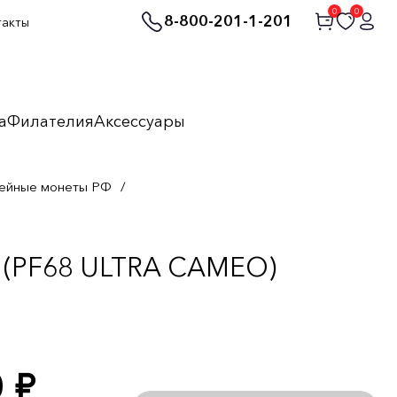
0
0
8-800-201-1-201
такты
а
Филателия
Аксессуары
ейные монеты РФ
/
C (PF68 ULTRA CAMEO)
0
руб.