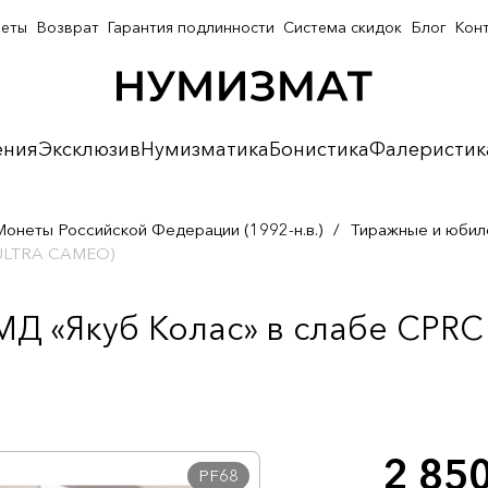
неты
Возврат
Гарантия подлинности
Система скидок
Блог
Кон
ения
Эксклюзив
Нумизматика
Бонистика
Фалеристик
Монеты Российской Федерации (1992-н.в.)
/
Тиражные и юбил
8 ULTRA CAMEO)
МД «Якуб Колас» в слабе CPR
2 85
PF68