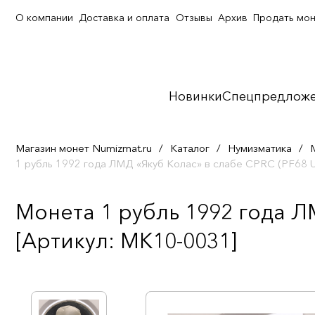
О компании
Доставка и оплата
Отзывы
Архив
Продать мо
Новинки
Спецпредлож
Магазин монет Numizmat.ru
/
Каталог
/
Нумизматика
/
1 рубль 1992 года ЛМД «Якуб Колас» в слабе CPRC (PF6
Монета 1 рубль 1992 года Л
[Артикул: MK10-0031]