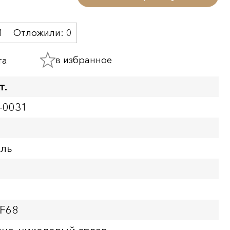
1
Отложили:
0
в избранное
та
т.
-0031
бль
PF68