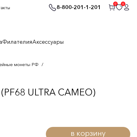
0
0
8-800-201-1-201
такты
а
Филателия
Аксессуары
ейные монеты РФ
/
C (PF68 ULTRA CAMEO)
в корзину