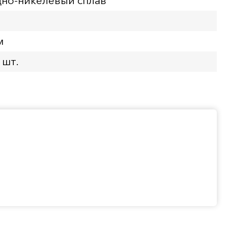
но-никелевый сплав
м
 шт.