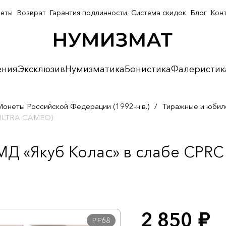
неты
Возврат
Гарантия подлинности
Система скидок
Блог
Кон
ения
Эксклюзив
Нумизматика
Бонистика
Фалеристик
Монеты Российской Федерации (1992-н.в.)
/
Тиражные и юбил
8 ULTRA CAMEO)
МД «Якуб Колас» в слабе CPR
2 850
руб.
PF68