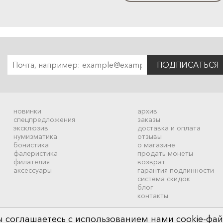
ПОДПИСАТЬСЯ
новинки
архив
спецпредложения
заказы
эксклюзив
доставка и оплата
нумизматика
отзывы
бонистика
о магазине
фалеристика
продать монеты
филателия
возврат
аксессуары
гарантия подлинности
система скидок
блог
контакты
 соглашаетесь с использованием нами cookie-фай