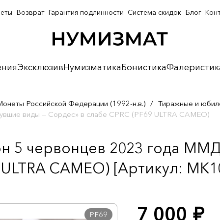
неты
Возврат
Гарантия подлинности
Система скидок
Блог
Кон
ения
Эксклюзив
Нумизматика
Бонистика
Фалеристик
Монеты Российской Федерации (1992-н.в.)
/
Тиражные и юбил
увшие виды — Сордес» в слабе CPRC (PF69 ULTRA CAMEO)
 5 червонцев 2023 года ММД
 ULTRA CAMEO) [Артикул: MK1
7 000
руб.
PF69