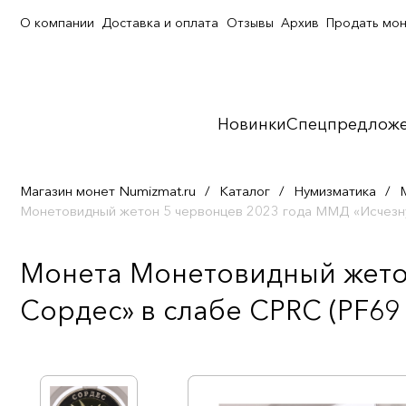
О компании
Доставка и оплата
Отзывы
Архив
Продать мо
Новинки
Спецпредлож
Магазин монет Numizmat.ru
/
Каталог
/
Нумизматика
/
Монетовидный жетон 5 червонцев 2023 года ММД «Исчезн
Монета Монетовидный жетон
Сордес» в слабе CPRC (PF69