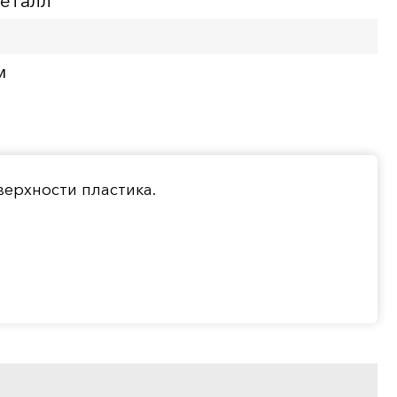
еталл
м
верхности пластика.