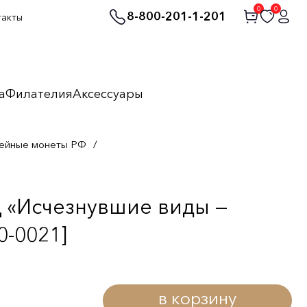
0
0
8-800-201-1-201
такты
а
Филателия
Аксессуары
ейные монеты РФ
/
 «Исчезнувшие виды —
0-0021]
в корзину