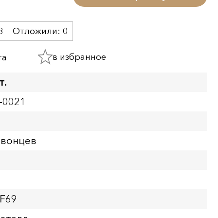
8
Отложили:
0
в избранное
та
т.
-0021
рвонцев
PF69