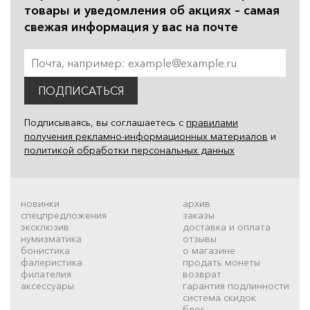
товары и уведомления об акциях – самая
свежая информация у вас на почте
ПОДПИСАТЬСЯ
Подписываясь, вы соглашаетесь с
правилами
получения рекламно-информационных материалов
и
политикой обработки персональных данных
новинки
архив
спецпредложения
заказы
эксклюзив
доставка и оплата
нумизматика
отзывы
бонистика
о магазине
фалеристика
продать монеты
филателия
возврат
аксессуары
гарантия подлинности
система скидок
блог