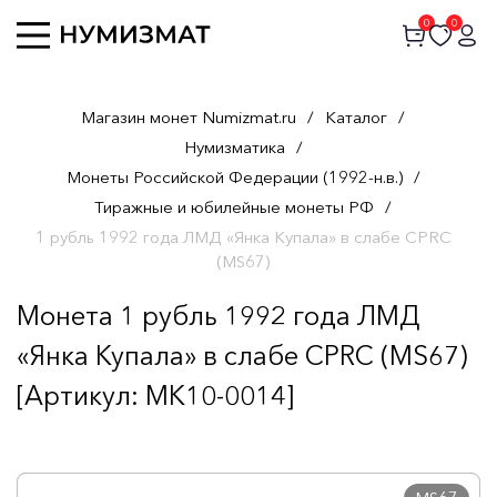
0
0
Магазин монет Numizmat.ru
/
Каталог
/
Нумизматика
/
Монеты Российской Федерации (1992-н.в.)
/
Тиражные и юбилейные монеты РФ
/
1 рубль 1992 года ЛМД «Янка Купала» в слабе CPRC
(MS67)
Монета 1 рубль 1992 года ЛМД
«Янка Купала» в слабе CPRC (MS67)
[Артикул: MK10-0014]