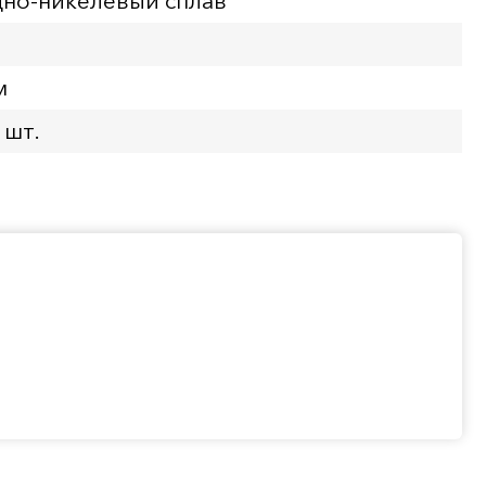
но-никелевый сплав
м
 шт.