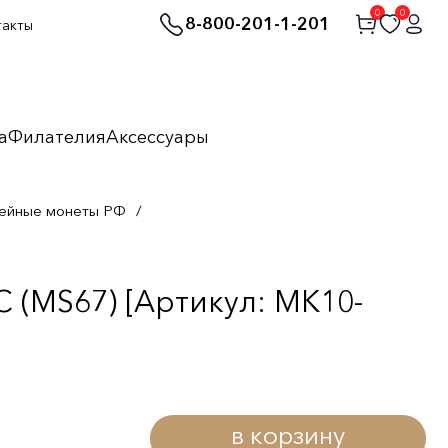
0
0
8-800-201-1-201
такты
а
Филателия
Аксессуары
ейные монеты РФ
/
 (MS67) [Артикул: MK10-
в корзину