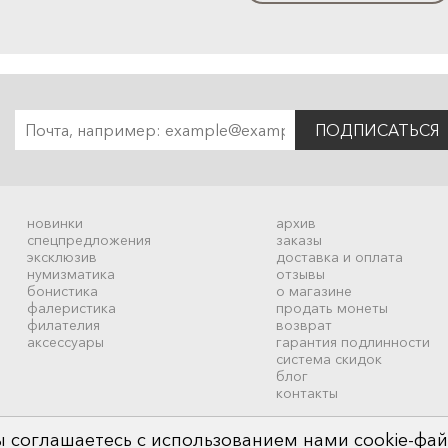
ПОДПИСАТЬСЯ
новинки
архив
спецпредложения
заказы
эксклюзив
доставка и оплата
нумизматика
отзывы
бонистика
о магазине
фалеристика
продать монеты
филателия
возврат
аксессуары
гарантия подлинности
система скидок
блог
контакты
 соглашаетесь с использованием нами cookie-фай