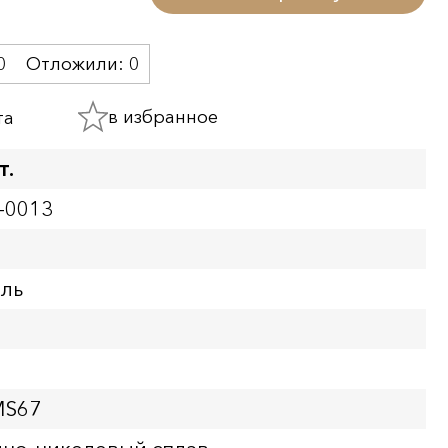
0
Отложили:
0
в избранное
та
т.
-0013
бль
MS67