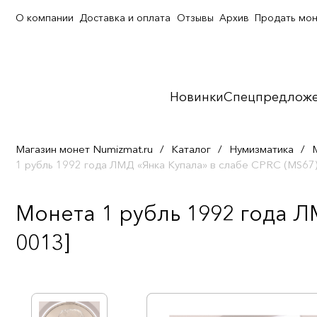
О компании
Доставка и оплата
Отзывы
Архив
Продать мо
Новинки
Спецпредлож
Магазин монет Numizmat.ru
/
Каталог
/
Нумизматика
/
1 рубль 1992 года ЛМД «Янка Купала» в слабе CPRC (MS67
Монета 1 рубль 1992 года Л
0013]