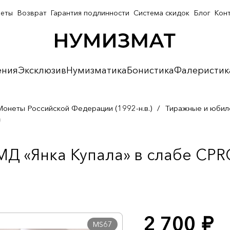
неты
Возврат
Гарантия подлинности
Система скидок
Блог
Кон
ения
Эксклюзив
Нумизматика
Бонистика
Фалеристик
Монеты Российской Федерации (1992-н.в.)
/
Тиражные и юбил
)
МД «Янка Купала» в слабе CPRC
2 700
руб.
MS67