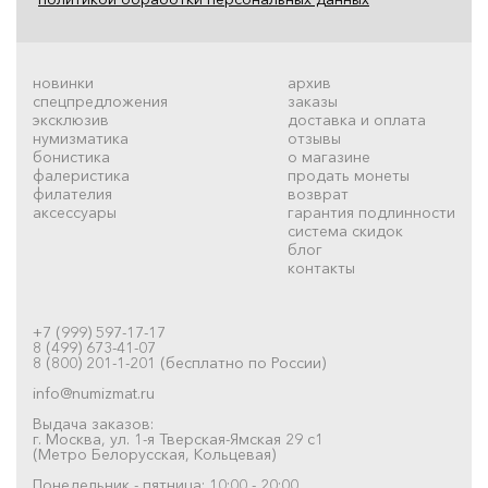
новинки
архив
спецпредложения
заказы
эксклюзив
доставка и оплата
нумизматика
отзывы
бонистика
о магазине
фалеристика
продать монеты
филателия
возврат
аксессуары
гарантия подлинности
система скидок
блог
контакты
+7 (999) 597-17-17
8 (499) 673-41-07
8 (800) 201-1-201 (бесплатно по России)
info@numizmat.ru
Выдача заказов:
г. Москва, ул. 1-я Тверская-Ямская 29 с1
(Метро Белорусская, Кольцевая)
Понедельник - пятница: 10:00 - 20:00