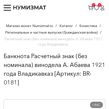
0
0
Магазин монет Numizmat.ru
/
Каталог
/
Бонистика
/
Региональные и частные выпуски (Гражданская война)
/
Расчетный знак (без номинала) винодела А. Абаева 1921
года Владикавказ
Банкнота Расчетный знак (без
номинала) винодела А. Абаева 1921
года Владикавказ [Артикул: BR-
0181]
UNC