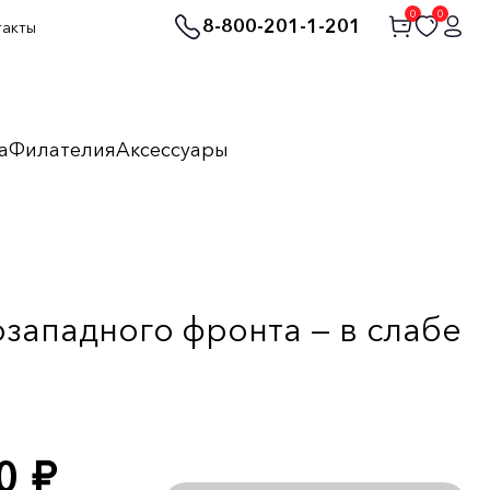
0
0
8-800-201-1-201
такты
а
Филателия
Аксессуары
озападного фронта — в слабе
50
руб.