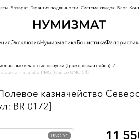
неты
Возврат
Гарантия подлинности
Система скидок
Блог
Кон
ения
Эксклюзив
Нумизматика
Бонистика
Фалеристик
иональные и частные выпуски (Гражданская война)
/
 фронта — в слабе PMG (Choice UNC 64)
 Полевое казначейство Север
л: BR-0172]
11 5
UNC 64