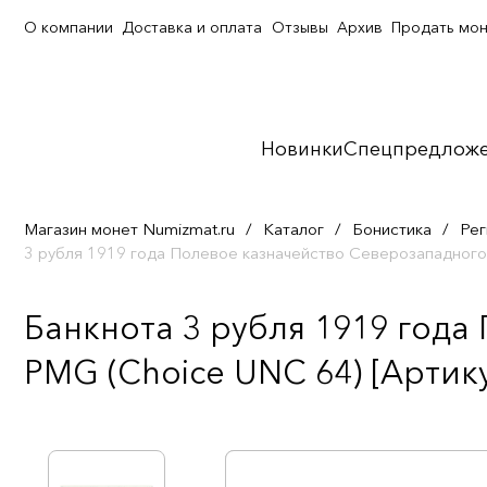
О компании
Доставка и оплата
Отзывы
Архив
Продать мо
Новинки
Спецпредлож
Магазин монет Numizmat.ru
/
Каталог
/
Бонистика
/
Рег
3 рубля 1919 года Полевое казначейство Северозападного
Банкнота 3 рубля 1919 года
PMG (Choice UNC 64) [Артику