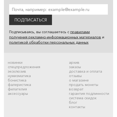
ПОДПИСАТЬСЯ
Подписываясь, вы соглашаетесь с
правилами
получения рекламно-информационных материалов
и
политикой обработки персональных данных
новинки
архив
спецпредложения
заказы
эксклюзив
доставка и оплата
нумизматика
отзывы
бонистика
о магазине
фалеристика
продать монеты
филателия
возврат
аксессуары
гарантия подлинности
система скидок
блог
контакты