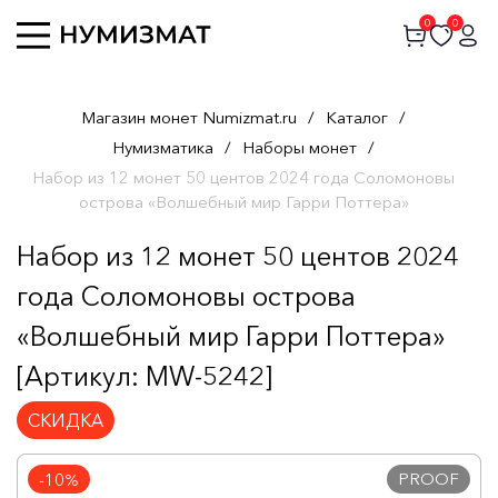
0
0
Магазин монет Numizmat.ru
/
Каталог
/
Нумизматика
/
Наборы монет
/
Набор из 12 монет 50 центов 2024 года Соломоновы
острова «Волшебный мир Гарри Поттера»
Набор из 12 монет 50 центов 2024
года Соломоновы острова
«Волшебный мир Гарри Поттера»
[Артикул: MW-5242]
СКИДКА
PROOF
-10%