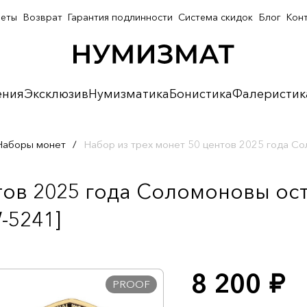
неты
Возврат
Гарантия подлинности
Система скидок
Блог
Кон
ения
Эксклюзив
Нумизматика
Бонистика
Фалеристик
Наборы монет
/
Набор из трех монет 50 центов 2025 года 
нтов 2025 года Соломоновы о
-5241]
8 200
руб.
PROOF