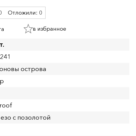
0
Отложили:
0
в избранное
та
т.
5241
оновы острова
ор
roof
езо с позолотой