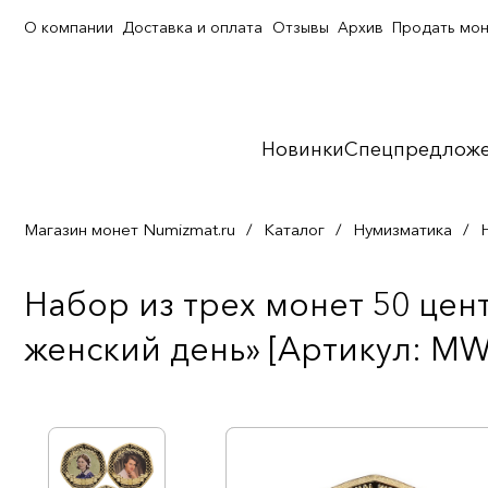
О компании
Доставка и оплата
Отзывы
Архив
Продать мо
Новинки
Спецпредлож
Магазин монет Numizmat.ru
/
Каталог
/
Нумизматика
/
Набор из трех монет 50 це
женский день» [Артикул: MW