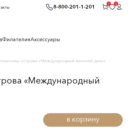
0
0
8-800-201-1-201
такты
а
Филателия
Аксессуары
Соломоновы острова «Международный женский день»
строва «Международный
в корзину