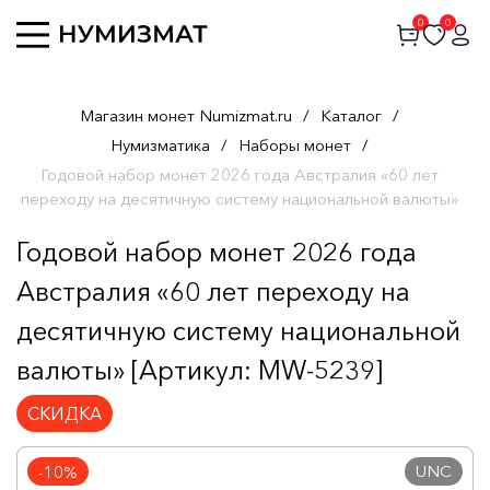
0
0
Магазин монет Numizmat.ru
/
Каталог
/
Нумизматика
/
Наборы монет
/
Годовой набор монет 2026 года Австралия «60 лет
переходу на десятичную систему национальной валюты»
Годовой набор монет 2026 года
Австралия «60 лет переходу на
десятичную систему национальной
валюты» [Артикул: MW-5239]
СКИДКА
UNC
-10%