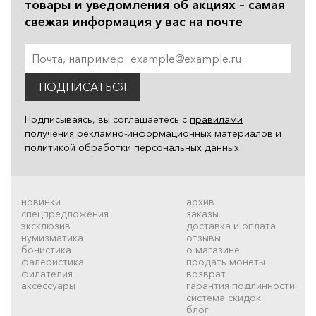
товары и уведомления об акциях – самая
свежая информация у вас на почте
ПОДПИСАТЬСЯ
Подписываясь, вы соглашаетесь с
правилами
получения рекламно-информационных материалов
и
политикой обработки персональных данных
новинки
архив
спецпредложения
заказы
эксклюзив
доставка и оплата
нумизматика
отзывы
бонистика
о магазине
фалеристика
продать монеты
филателия
возврат
аксессуары
гарантия подлинности
система скидок
блог