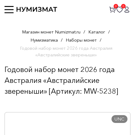
0
0
Магазин монет Numizmat.ru
/
Каталог
/
Нумизматика
/
Наборы монет
/
Годовой набор монет 2026 года Австралия
«Австралийские звереныши»
Годовой набор монет 2026 года
Австралия «Австралийские
звереныши» [Артикул: MW-5238]
UNC