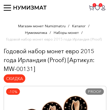
0
0
Магазин монет Numizmat.ru
/
Каталог
/
Нумизматика
/
Наборы монет
/
Годовой набор монет евро 2015 года Ирландия (Proof)
Годовой набор монет евро 2015
года Ирландия (Proof) [Артикул:
MW-00131]
СКИДКА
PROOF
-10%