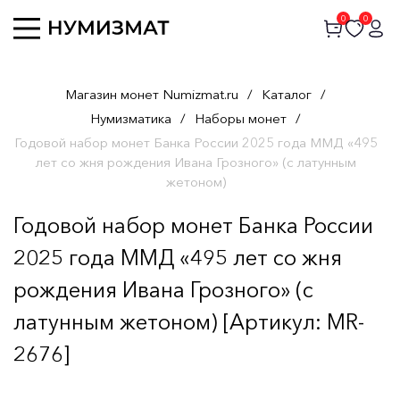
0
0
Магазин монет Numizmat.ru
/
Каталог
/
Нумизматика
/
Наборы монет
/
Годовой набор монет Банка России 2025 года ММД «495
лет со жня рождения Ивана Грозного» (с латунным
жетоном)
Годовой набор монет Банка России
2025 года ММД «495 лет со жня
рождения Ивана Грозного» (с
латунным жетоном) [Артикул: MR-
2676]