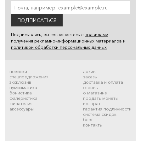
ПОДПИСАТЬСЯ
Подписываясь, вы соглашаетесь с
правилами
получения рекламно-информационных материалов
и
политикой обработки персональных данных
новинки
архив
спецпредложения
заказы
эксклюзив
доставка и оплата
нумизматика
отзывы
бонистика
о магазине
фалеристика
продать монеты
филателия
возврат
аксессуары
гарантия подлинности
система скидок
блог
контакты