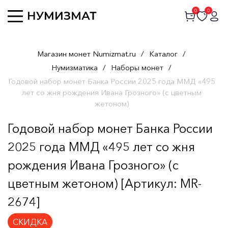
0
0
Магазин монет Numizmat.ru
/
Каталог
/
Нумизматика
/
Наборы монет
/
Годовой набор монет Банка России 2025 года ММД «495
лет со жня рождения Ивана Грозного» (с цветным
жетоном)
Годовой набор монет Банка России
2025 года ММД «495 лет со жня
рождения Ивана Грозного» (с
цветным жетоном) [Артикул: MR-
2674]
СКИДКА