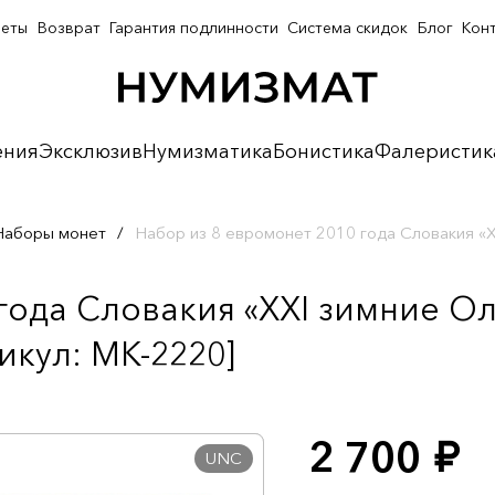
неты
Возврат
Гарантия подлинности
Система скидок
Блог
Кон
ения
Эксклюзив
Нумизматика
Бонистика
Фалеристик
Наборы монет
/
Набор из 8 евромонет 2010 года Словакия «X
 года Словакия «XXI зимние О
икул: MK-2220]
2 700
руб.
UNC