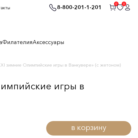
0
0
8-800-201-1-201
такты
а
Филателия
Аксессуары
XI зимние Олимпийские игры в Ванкувере» (с жетоном)
лимпийские игры в
в корзину