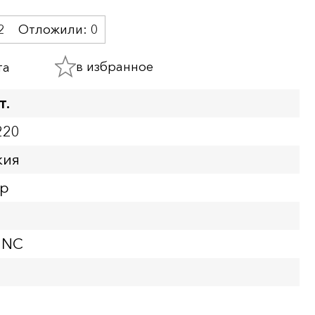
2
Отложили:
0
в избранное
та
т.
220
кия
ор
UNC