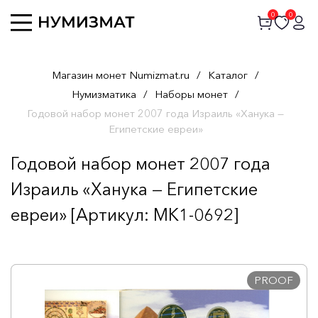
0
0
Магазин монет Numizmat.ru
/
Каталог
/
Нумизматика
/
Наборы монет
/
Годовой набор монет 2007 года Израиль «Ханука —
Египетские евреи»
Годовой набор монет 2007 года
Израиль «Ханука — Египетские
евреи» [Артикул: MK1-0692]
PROOF