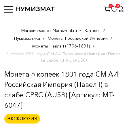
0
0
Магазин монет Numizmat.ru
/
Каталог
/
Нумизматика
/
Монеты Российской Империи
/
Монеты Павла I (1796-1801)
/
5 копеек 1801 года СМ АИ Российская Империя (Павел
I) в слабе CPRC (AU58)
Монета 5 копеек 1801 года СМ АИ
Российская Империя (Павел I) в
слабе CPRC (AU58) [Артикул: MT-
6047]
ЭКСКЛЮЗИВ